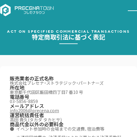
ACT ON SPECIFIED COMMERCIAL TRANSACTIONS
特定商取引法に基づく表記
販売業者の正式名称
株式会社プレセナ・ストラテジック・パートナーズ
所在地
東京都千代田区飯田橋四丁目7 番10 号
電話番号
03-5856-8859
メールアドレス
info2006@precena.com
運営統括責任者
高田 貴久(タカダ タカヒサ)
商品代金以外の必要料金
イベント参加時の会場までの交通費、宿泊費等