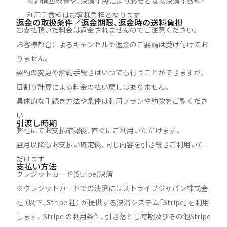
※通信回線費や、決済手段により必要となる決済手数料・
利用手数料はお客様負担となります
返金の取扱条件／返金期限、返金時の送料負担
お支払頂いた料金は返金されませんのでご注意ください。
お客様都合によるキャンセルや返金のご要請は受け付けてお
りません。
契約の変更や解約手続きはいつでも行うことができますが、
日割り計算による料金の払い戻しはありません。
具体的な手続き方法や条件は利用プランや約款をご覧くださ
い
引渡し時期
弊社にてお支払確認後、直ぐにご利用いただけます。
翌月以降もお支払い確定後、同じ内容を引き続きご利用いた
だけます
支払い方法
クレジットカード(Stripe)決済
※クレジットカードでの決済には
ストライプジャパン株式会
社
（以下、Stripe 社） が提供する決済システム「Stripe」を利用
します。Stripe の利用条件、引き落とし時期及びその他Stripe