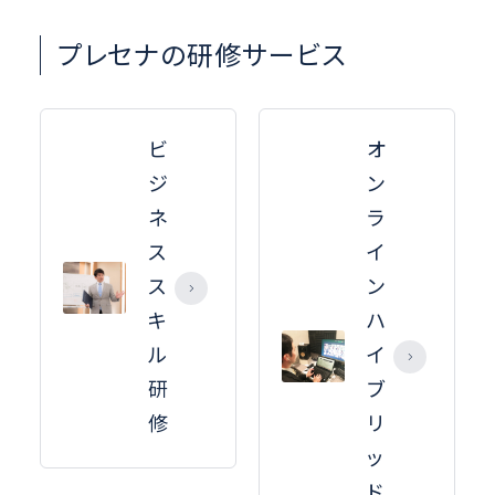
プレセナの研修サービス
ビ
オ
ジ
ン
ネ
ラ
ス
イ
ス
ン
キ
ハ
ル
イ
研
ブ
修
リ
ッ
ド