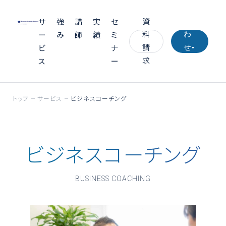
い
資
合
サ
強
講
実
セ
料
わ
ー
み
師
績
ミ
請
せ・
ビ
ナ
求
お
ス
ー
見
積
トップ
サービス
ビジネスコーチング
り
ビジネスコーチング
BUSINESS COACHING