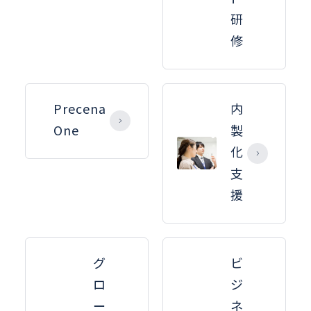
研
修
Precena
内
One
製
化
支
援
グ
ビ
ロ
ジ
ー
ネ