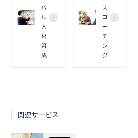
バ
ス
ル
コ
人
ー
材
チ
育
ン
成
グ
関連サービス