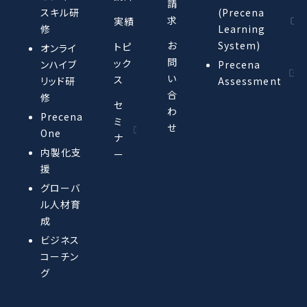
請
スキル研
(Precena
求
実績
修
Learning
お
System)
トピ
オンライ
問
ック
ンハイブ
Precena
い
ス
リッド研
Assessment
合
修
セ
わ
Precena
ミ
せ
One
ナ
内製化支
ー
援
グローバ
ル人材育
成
ビジネス
コーチン
グ