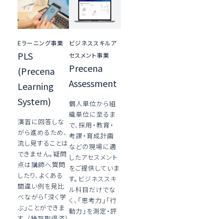
Eラーニング事業
ビジネススキルア
PLS
セスメント事業
Precena
(Precena
Assessment
Learning
System)
個人単位から組
織単位に至るま
演習に回答しな
で、採用・教育・
がら進めるため、
考課・育成計画
流し見することは
などの現場に適
できません。疑問
したアセスメント
点は講師へ質問
をご提供していま
したり、よくある
す。ビジネススキ
間違い例を見比
ル科目だけでな
べながら「深く学
く、「思考力」「行
ぶ」ことができま
動力」を測定・評
す。（特許取得済）