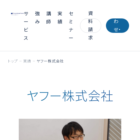
い
資
合
サ
強
講
実
セ
料
わ
ー
み
師
績
ミ
請
せ・
ビ
ナ
求
お
ス
ー
見
積
トップ
実績
ヤフー株式会社
り
ヤフー株式会社