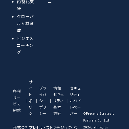
内製化支
ー
援
グローバ
ル人材育
成
ビジネス
コーチン
グ
サ
イ
プラ
情報
セキュ
各種
ト
イバ
セキュ
リティ
サー
ポ
シー
リティ
ホワイ
ビス
リ
ポリ
基本
トペー
約款
シ
シー
方針
パー
©︎Precena Strategic
ー
Partners Co.,Ltd.
株式会社プレセナ・ストラテジック・パ
2024, all rights