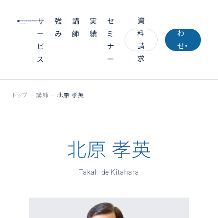
い
資
合
サ
強
講
実
セ
料
わ
ー
み
師
績
ミ
請
せ・
ビ
ナ
求
お
ス
ー
見
積
トップ
講師
北原 孝英
り
北原 孝英
Takahide Kitahara