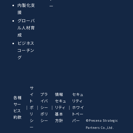
内製化支
ー
援
グローバ
ル人材育
成
ビジネス
コーチン
グ
サ
イ
プラ
情報
セキュ
各種
ト
イバ
セキュ
リティ
サー
ポ
シー
リティ
ホワイ
ビス
リ
ポリ
基本
トペー
約款
シ
シー
方針
パー
©︎Precena Strategic
ー
Partners Co.,Ltd.