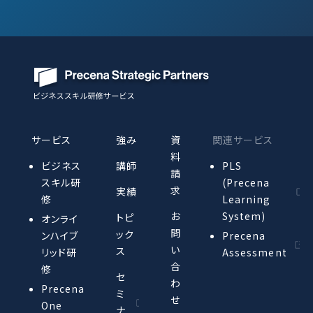
サービス
強み
資
関連サービス
料
ビジネス
講師
PLS
請
スキル研
(Precena
求
実績
修
Learning
お
System)
トピ
オンライ
問
ック
ンハイブ
Precena
い
ス
リッド研
Assessment
合
修
セ
わ
Precena
ミ
せ
One
ナ