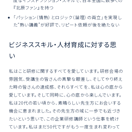
度なインストラクション・スキルで、日本全国に数多くの
『北原ファン』を持つ
「パッション（情熱）とロジック（論理）の両立」を実現し
た“熱い講義”が好評で、リピート依頼が後を絶たない
ビジネススキル・人材育成に対する思
い
私はこと研修に関するすべてを愛しています。研修会場の
雰囲気、受講生の皆さんの真摯な眼差し、そしてやり終え
た時の皆さんの達成感、それらすべてを、私は心の底から
愛しています。そして同時に、心の底から楽しんでいます。
私は20代の若い頃から、素晴らしい先生方にお会いする
機会に恵まれました。その先生方の域に一歩でも近づき
たいという思いで、この企業研修講師という仕事を続け
ています。私はまだ50代ですがもう一度生まれ変わって