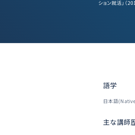
ション就活」（20
語学
日本語(Native)
主な講師