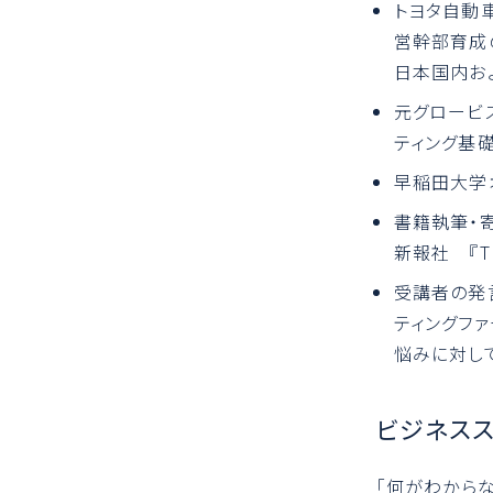
トヨタ自動
営幹部育成
日本国内お
元グロービス
ティング基礎
早稲田大学
書籍執筆・
新報社 『Th
受講者の発
ティングフ
悩みに対し
ビジネス
「何がわから