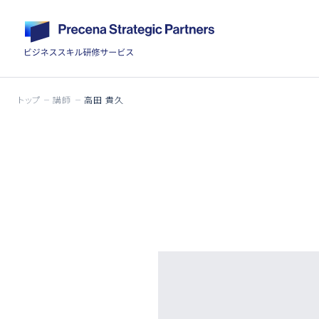
トップ
講師
高田 貴久