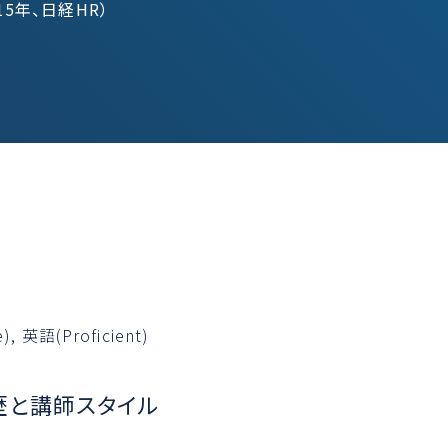
15年、日経HR）
, 英語(Proficient)
歴と講師スタイル