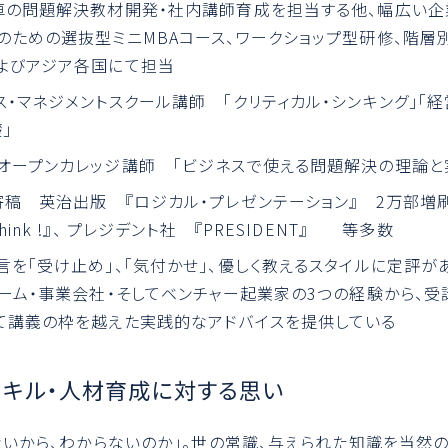
車の問題解決教材開発・社内講師育成を担当する他、幅広い企
のための選抜型ミニMBAコース、ワークショップ型研修、階層
よびアジア各国にて担当
・マネジメントスクール講師 「クリティカル・シンキング」「
」
オープンカレッジ講師 「ビジネスで使える問題解決の理論と
寄稿 英治出版 『ロジカル・プレゼンテーション』 2万部増
ink !』、 プレジデント社 『PRESIDENT』 等多数
言を「受け止め」、「気付かせ」、優しく教えるスタイルに定評が
ァーム・事業会社・そしてベンチャー起業家の3つの経験から、
て講義の枠を越えた実践的なアドバイスを提供している
スキル・人材育成に対する思い
ないから、わからないのか」。世の常識、与えられた知識を当然