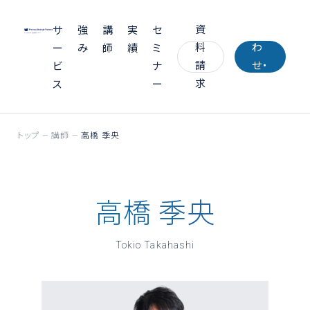
い
資
合
サ
強
講
実
セ
料
わ
ー
み
師
績
ミ
請
せ・
ビ
ナ
求
お
ス
ー
見
積
トップ
講師
高橋 季央
り
高橋 季央
Tokio Takahashi