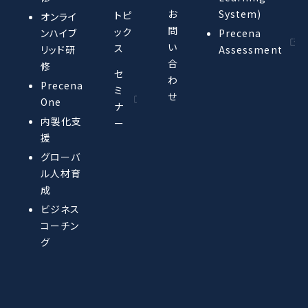
お
System)
トピ
オンライ
問
ック
ンハイブ
Precena
い
ス
リッド研
Assessment
合
修
セ
わ
Precena
ミ
せ
One
ナ
内製化支
ー
援
グローバ
ル人材育
成
ビジネス
コーチン
グ